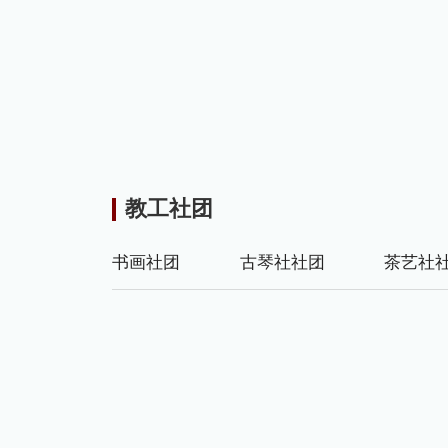
教工社团
书画社团
古琴社社团
茶艺社
书画社团
查看更多
从2017年到现在，书画协会已经成立了5年。我们先后学习彩铅画、工笔画、小写意
员从最初的20人，到现在30余人，共招收了近一百多名书画爱好的老师。