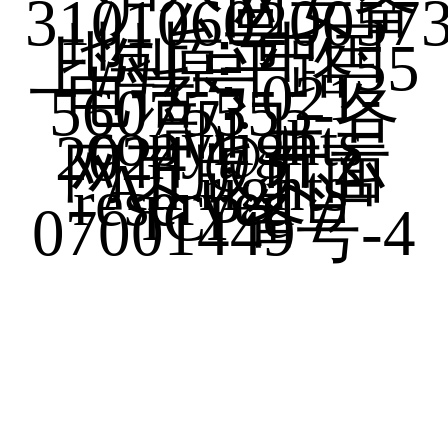
沪公网安备
310106020057
号
地址：中国
上海原平路55
号
电话：021-
56075555-各
部门
copyrights
2024 @开云
网页版页面
All rights
reserved
沪
ICP备
07001449号-4