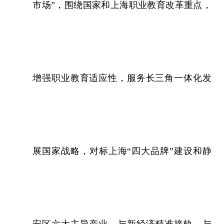
市场”，围绕国家和上海职业教育改革重点，
增强职业教育适应性，服务长三角一体化发
展国家战略，对标上海“四大品牌”建设和静