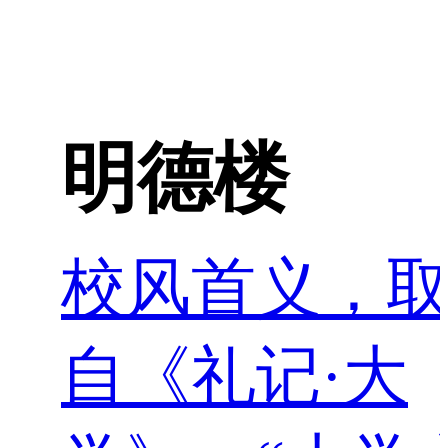
明德楼
校风首义，
自《礼记·大