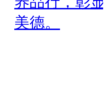
养品行，彰
美德。